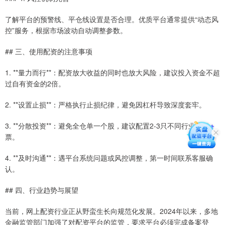
了解平台的预警线、平仓线设置是否合理。优质平台通常提供“动态风
控”服务，根据市场波动自动调整参数。
## 三、使用配资的注意事项
1. **量力而行**：配资放大收益的同时也放大风险，建议投入资金不超
过自有资金的2倍。
2. **设置止损**：严格执行止损纪律，避免因杠杆导致深度套牢。
3. **分散投资**：避免全仓单一个股，建议配置2-3只不同行业的股
票。
4. **及时沟通**：遇平台系统问题或风控调整，第一时间联系客服确
认。
## 四、行业趋势与展望
当前，网上配资行业正从野蛮生长向规范化发展。2024年以来，多地
金融监管部门加强了对配资平台的监管，要求平台必须完成备案登