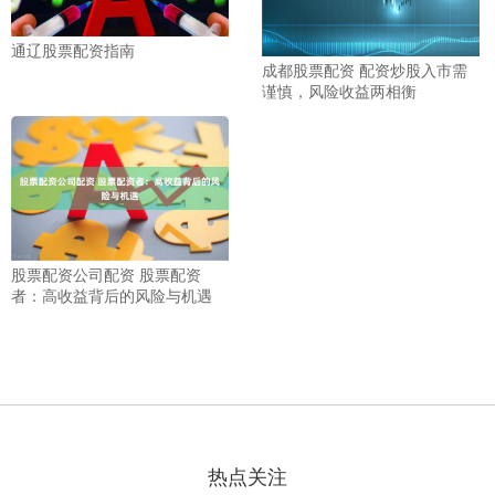
通辽股票配资指南
成都股票配资 配资炒股入市需
谨慎，风险收益两相衡
股票配资公司配资 股票配资
者：高收益背后的风险与机遇
热点关注