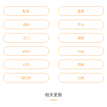
配资
股票
流程
平台
入门
期货
error
msg
公司
指南
高杠杆
山西
相关更新