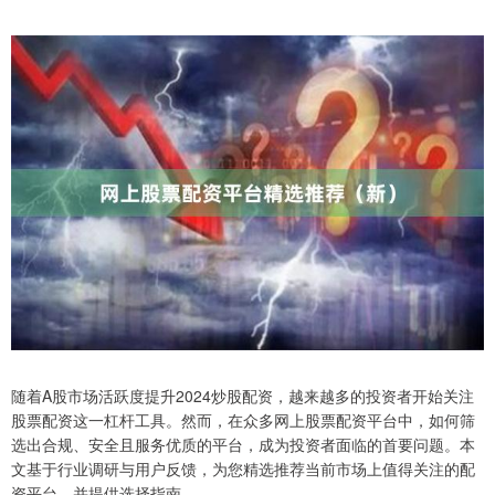
随着A股市场活跃度提升2024炒股配资，越来越多的投资者开始关注
股票配资这一杠杆工具。然而，在众多网上股票配资平台中，如何筛
选出合规、安全且服务优质的平台，成为投资者面临的首要问题。本
文基于行业调研与用户反馈，为您精选推荐当前市场上值得关注的配
资平台，并提供选择指南。