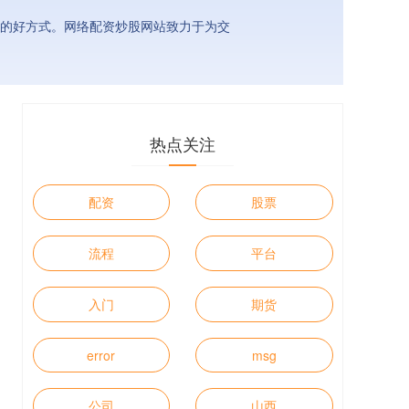
门的好方式。网络配资炒股网站致力于为交
热点关注
配资
股票
流程
平台
入门
期货
error
msg
公司
山西