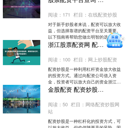
富。通过使用杠杆，投资....
阅读：
171
栏目：
在线配资炒股
对于新手炒股者来说，配资可以放大收
益，但选择靠谱的配资平台至关重要。
以下指南将帮助您做出明智的选择： 股
票配资允许投资者以低于实际资金的成
浙江股票配资网 配资炒股指南：解锁资金杠杆，提升收益潜力
本进行交易，从而放大他....
阅读：
100
栏目：
网上炒股配资
配资炒股是一种利用杠杆资金放大收益
的投资方式。通过向配资公司借入资
金，投资者可以放大自己的资金浙江股
票配资网，从而提高投资收益。 高收益
金股配资 配资炒股指南：选择可靠配资平台，开启财富之路
是商品期货配资的另一大优....
阅读：
50
栏目：
网络配资炒股网
站
配资炒股是一种杠杆化的投资方式，可
以放大收益，但也伴随更高的风险。因