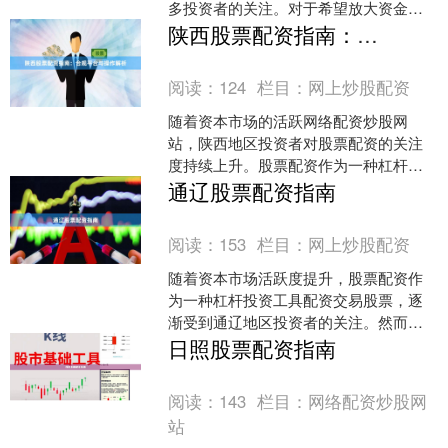
多投资者的关注。对于希望放大资金使
用效率、把握市场机会的股民而言，合
陕西股票配资指南：合规平台与操作解析
理运用配资工具可能带来收....
阅读：
124
栏目：
网上炒股配资
随着资本市场的活跃网络配资炒股网
站，陕西地区投资者对股票配资的关注
度持续上升。股票配资作为一种杠杆投
资工具，能够放大收益，但也伴随着较
通辽股票配资指南
高风险。本文将为您解析陕西....
阅读：
153
栏目：
网上炒股配资
随着资本市场活跃度提升，股票配资作
为一种杠杆投资工具配资交易股票，逐
渐受到通辽地区投资者的关注。然而，
配资操作并非简单的“借钱炒股”，其中涉
日照股票配资指南
及的法律边界、资金安....
阅读：
143
栏目：
网络配资炒股网
站