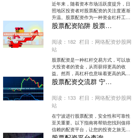
近年来，随着资本市场活跃度提升，日
照地区投资者对股票配资的关注度逐渐
升温。股票配资作为一种资金杠杆工
具，能够放大投资收益，但同时也伴随
股票配资陷阱 股票配资实战指南：轻松玩转高杠杆
着较高风险。本文将从合规操....
阅读：
182
栏目：
网络配资炒股网
站
股票配资是一种杠杆交易方式，可以放
大投资者的资金，从而获得更高的收
益。然而，高杠杆也意味着更高的风
险，因此投资者在进行股票配资之前，
股票配资交流群 宁波股票配资指南：安全可靠，助您投资无忧
需要充分了解其原理和操作方法....
阅读：
133
栏目：
网络配资炒股网
站
在宁波进行股票配资，安全性和可靠性
至关重要。以下指南将帮助您找到值得
信赖的配资平台，让您的投资之旅无后
顾之忧： 此外，股票配资还可以撬动财
股票配资平台查询 新手炒股配资指南：选择靠谱配资平台