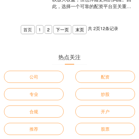
此，选择一个可靠的配资平台至关重
要。 * **平台 A：**以其严格的风控体系
和完善的资金保....
共
2
页
12
条记录
首页
1
2
下一页
末页
热点关注
公司
配资
专业
炒股
合规
开户
推荐
股票